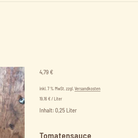
4,79
€
inkl. 7 % MwSt.
zzgl.
Versandkosten
19,16
€
/
Liter
Inhalt: 0,25 Liter
Tomatensauce