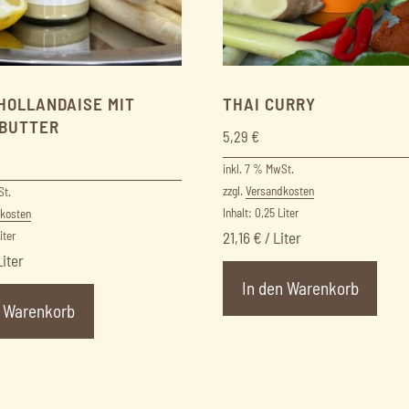
HOLLANDAISE MIT
THAI CURRY
BUTTER
5,29
€
inkl. 7 % MwSt.
zzgl.
Versandkosten
St.
Inhalt: 0,25
Liter
kosten
iter
21,16
€
/
Liter
Liter
In den Warenkorb
n Warenkorb