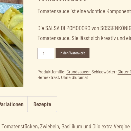
Tomatensauce ist eine wichtige Komponente
Die SALSA DI POMODORO von SOSSENKÖNIG is
Tomatensauce. Sie lässt sich kreativ und 
Alternative:
In den Warenkorb
Produktfamilie:
Grundsaucen
Schlagwörter:
Glutenf
Hefeextrakt
,
Ohne Glutamat
Variationen
Rezepte
omatenstücken, Zwiebeln, Basilikum und Olio extra Vergine