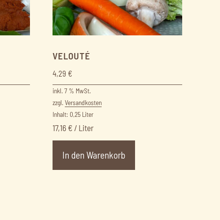
VELOUTÉ
4,29
€
inkl. 7 % MwSt.
zzgl.
Versandkosten
Inhalt: 0,25
Liter
17,16
€
/
Liter
In den Warenkorb