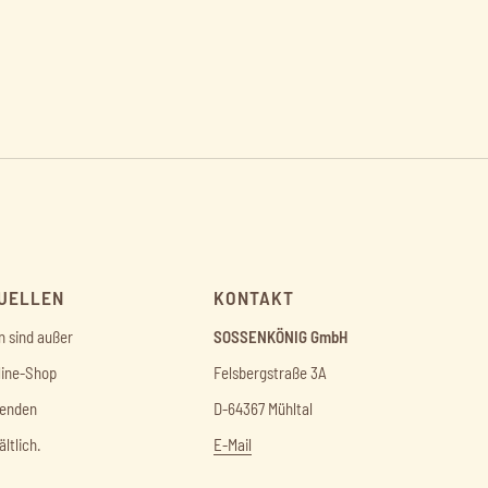
UELLEN
KONTAKT
 sind außer
SOSSENKÖNIG GmbH
line-Shop
Felsbergstraße 3A
genden
D-64367 Mühltal
ltlich.
E-Mail