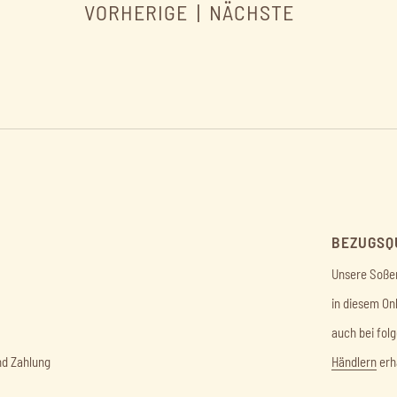
VORHERIGE
|
NÄCHSTE
BEZUGSQ
Unsere Soßen
in diesem On
auch bei fol
nd Zahlung
Händlern
erhä