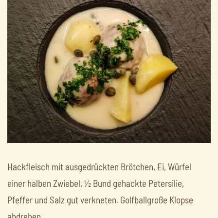
Hackfleisch mit ausgedrückten Brötchen, Ei, Würfel
einer halben Zwiebel, ½ Bund gehackte Petersilie,
Pfeffer und Salz gut verkneten. Golfballgroße Klopse
abdrehen.